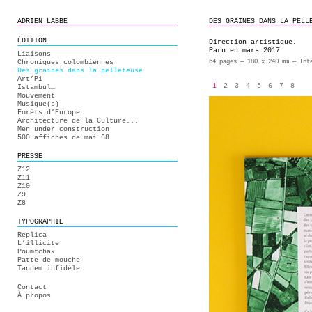
ADRIEN LABBE
DES GRAINES DANS LA PELL
ÉDITION
Direction artistique.
Paru en mars 2017
Liaisons
Chroniques colombiennes
64 pages — 180 x 240 mm — Int
Des graines dans la pelleteuse
Art’Pi
1
2
3
4
5
6
7
8
Istambul…
Mouvement
Musique(s)
Forêts d’Europe
Architecture de la Culture...
Men under construction
500 affiches de mai 68
PRESSE
Z12
Z11
Z10
Z9
Z8
TYPOGRAPHIE
Replica
L’illicite
Poumtchak
Patte de mouche
Tandem infidèle
Contact
À propos